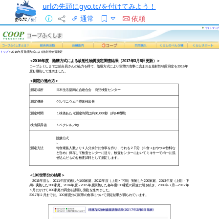
urlの先頭にgyo.tc/を付けてみよう！
通常
依頼