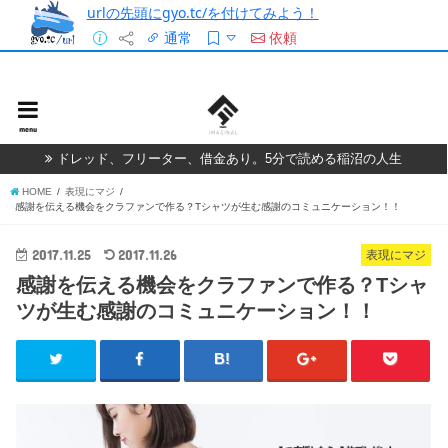
urlの先頭にgyo.tc/を付けてみよう！
通常
依頼