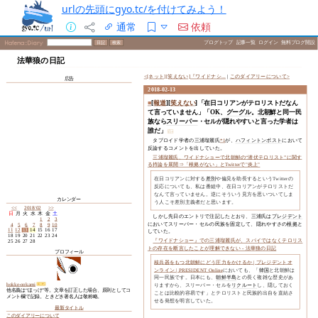
urlの先頭にgyo.tc/を付けてみよう！
通常
依頼