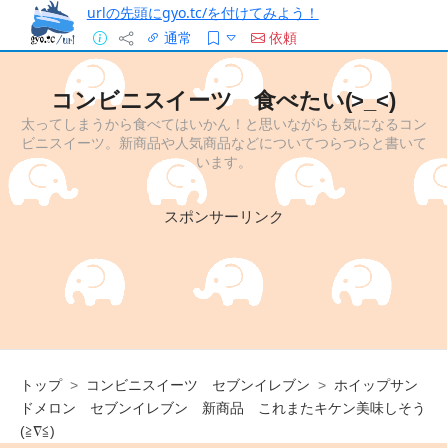
urlの先頭にgyo.tc/を付けてみよう！
通常
依頼