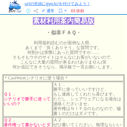
urlの先頭にgyo.tc/を付けてみよう！
通常
依頼