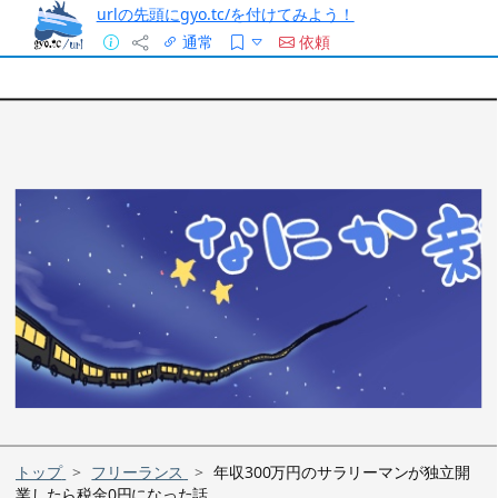
urlの先頭にgyo.tc/を付けてみよう！
通常
依頼