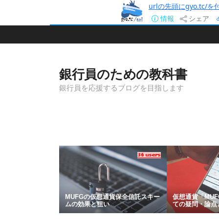
urlの先頭にgyo.tc
情報
シェア