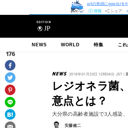
urlの先頭にgyo.tc
情報
シェア