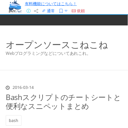
有料機能についてはこちら！
通常
依頼