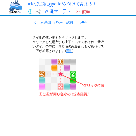
urlの先頭にgyo.tc/を付けてみよう！
通常
依頼