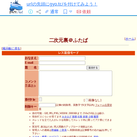
urlの先頭にgyo.tc/を付けてみよう！
通常
依頼