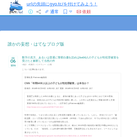
urlの先頭にgyo.tc/を付けてみよう！
通常
依頼