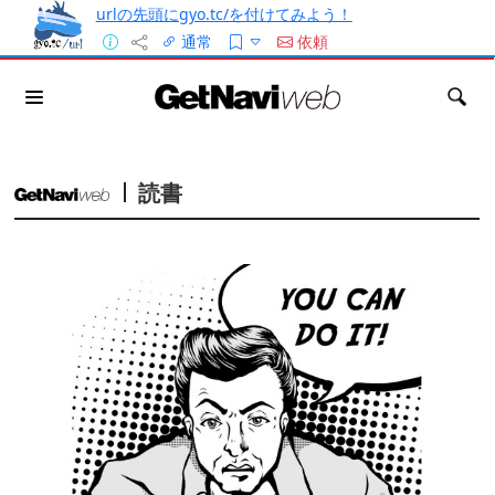
urlの先頭にgyo.tc/を付けてみよう！
通常
依頼