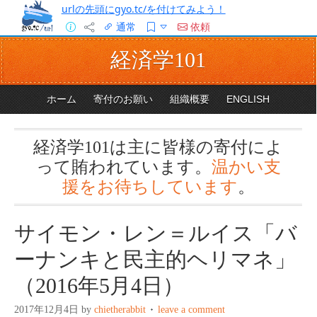
urlの先頭にgyo.tc/を付けてみよう！
通常
依頼