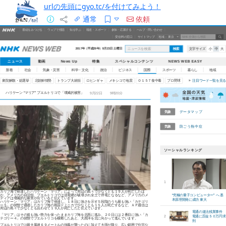
urlの先頭にgyo.tc/を付けてみよう！
通常
依頼