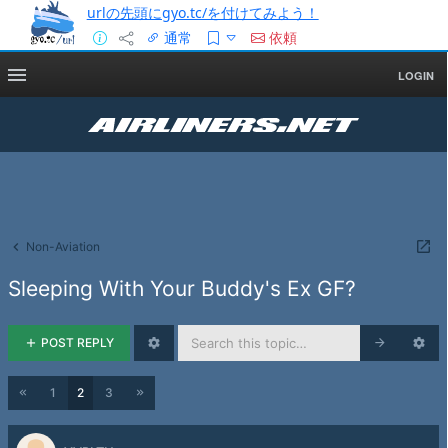
urlの先頭にgyo.tc/を付けてみよう！
通常
依頼