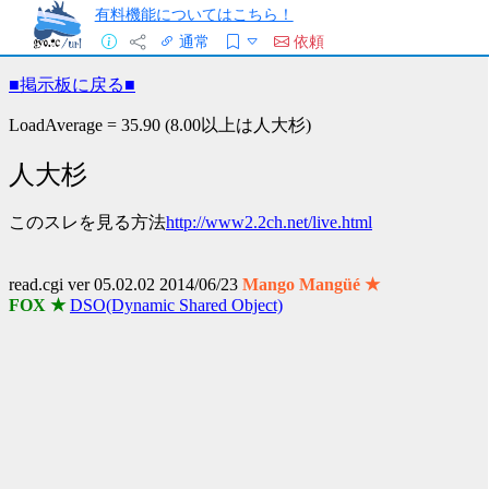
有料機能についてはこちら！
通常
依頼