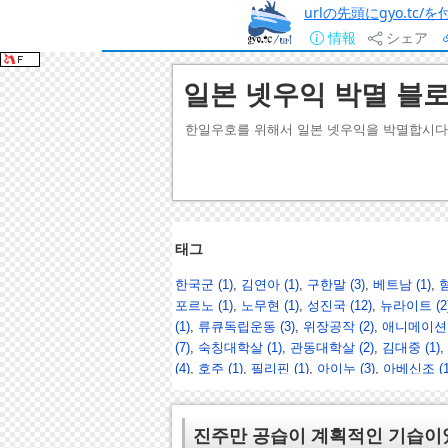
urlの先頭にgyo.tc
情報
シェア