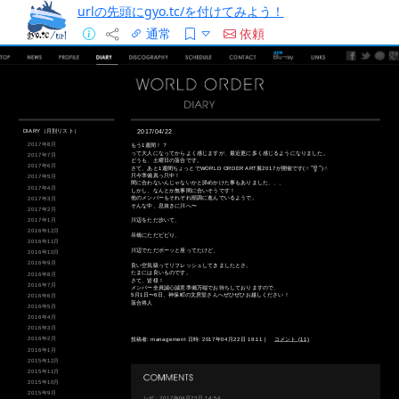
urlの先頭にgyo.tc/を付けてみよう！
通常
依頼