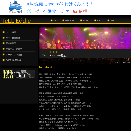
urlの先頭にgyo.tc/を付けてみよう！
通常
依頼