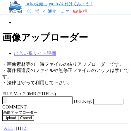
urlの先頭にgyo.tc/を付けてみよう！
通常
依頼