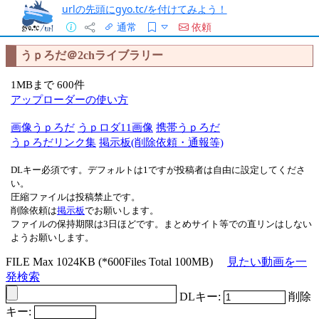
urlの先頭にgyo.tc/を付けてみよう！
通常
依頼