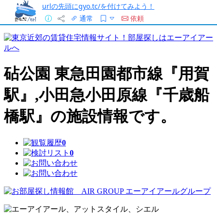
urlの先頭にgyo.tc/を付けてみよう！
通常
依頼