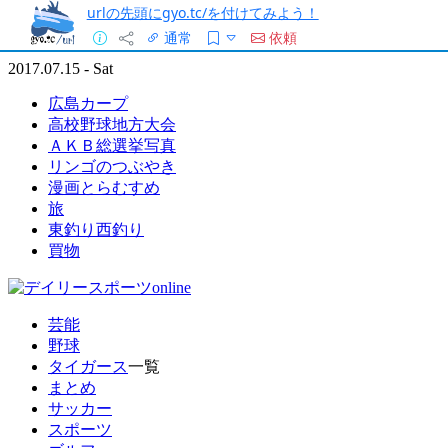
urlの先頭にgyo.tc/を付けてみよう！
通常
依頼