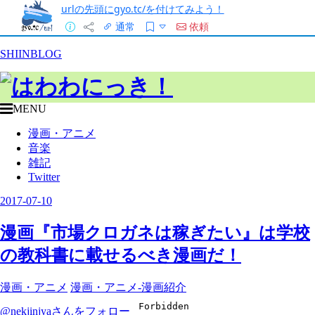
urlの先頭にgyo.tc/を付けてみよう！
通常
依頼