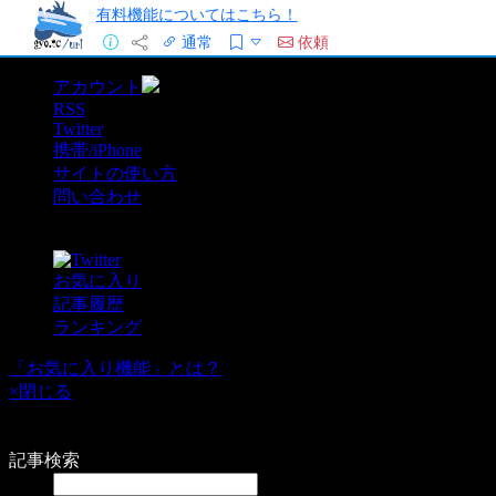
有料機能についてはこちら！
通常
依頼