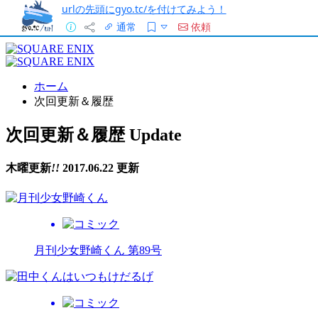
urlの先頭にgyo.tc/を付けてみよう！
通常
依頼