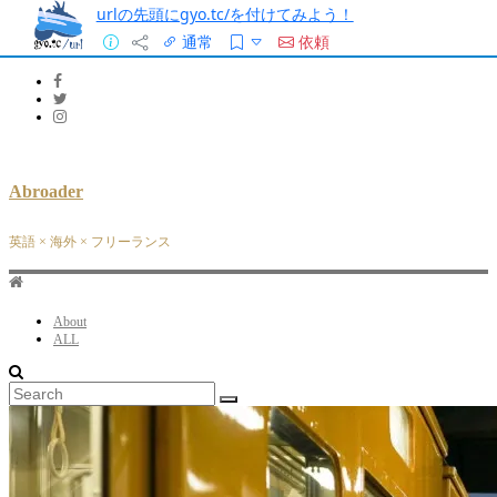
urlの先頭にgyo.tc/を付けてみよう！
通常
依頼