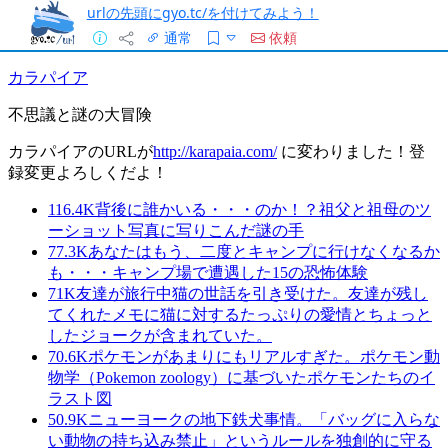
urlの先頭にgyo.tc/を付けてみよう！
通常
依頼