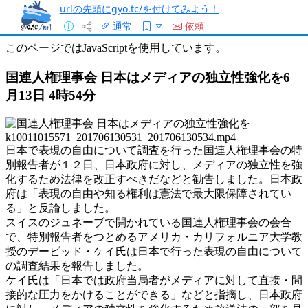
urlの先頭にgyo.tc/を付けてみよう！
通常
依頼