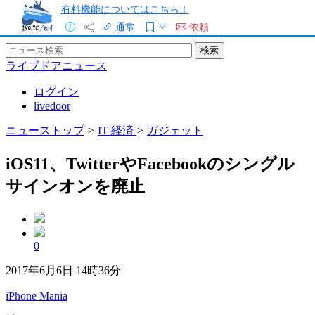
有料機能についてはこちら！
通常
依頼