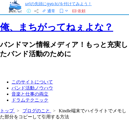
urlの先頭にgyo.tc/を付けてみよう！
通常
依頼