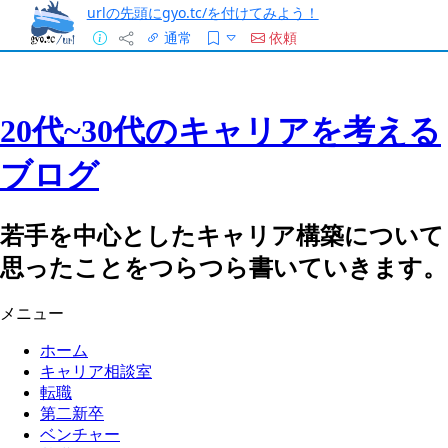
urlの先頭にgyo.tc/を付けてみよう！
通常
依頼