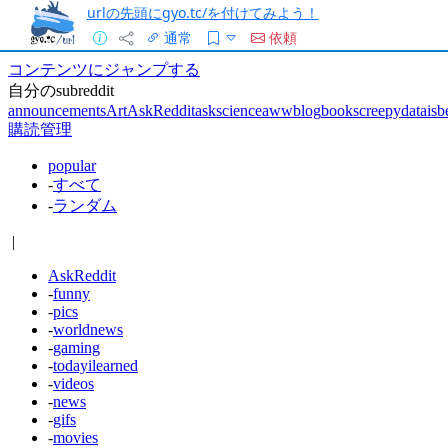
urlの先頭にgyo.tc/を付けてみよう！
通常
依頼