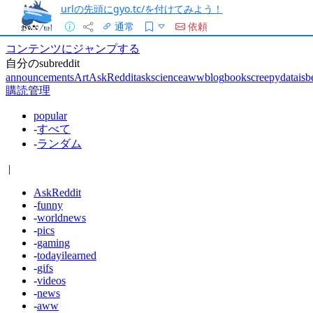
urlの先頭にgyo.tc/を付けてみよう！
通常
依頼