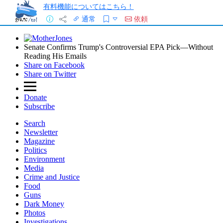
有料機能についてはこちら！
通常
依頼