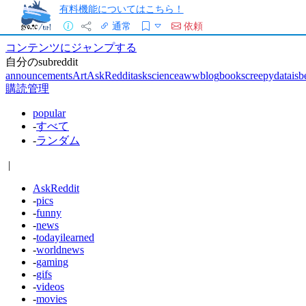
有料機能についてはこちら！
通常
依頼