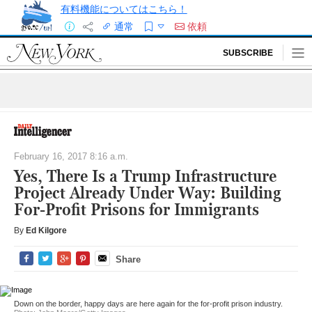
有料機能についてはこちら！
通常
依頼