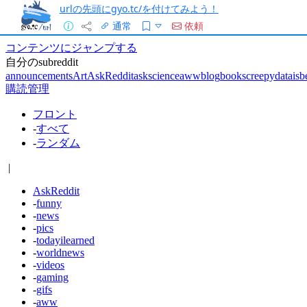
urlの先頭にgyo.tc/を付けてみよう！
通常
依頼