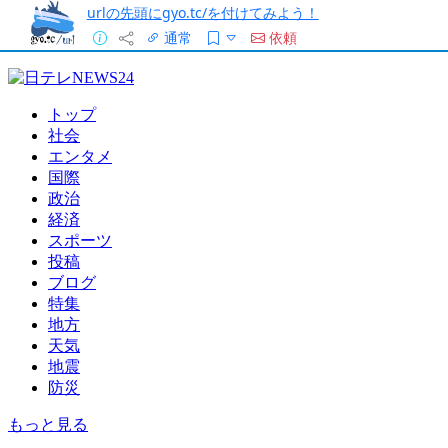
urlの先頭にgyo.tc/を付けてみよう！
通常
依頼