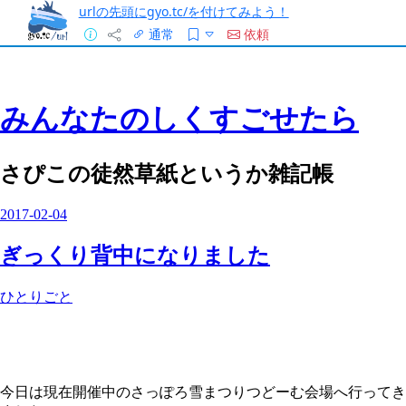
urlの先頭にgyo.tc/を付けてみよう！
通常
依頼