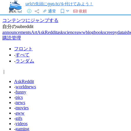
urlの先頭にgyo.tc/を付けてみよう！
通常
依頼