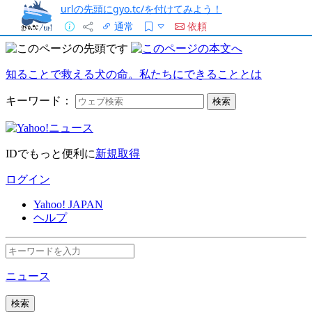
urlの先頭にgyo.tc/を付けてみよう！
通常
依頼