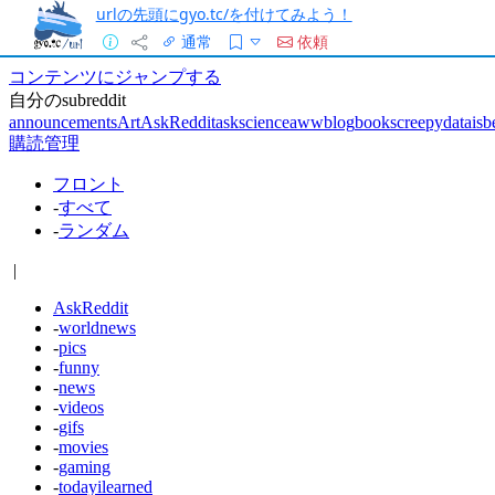
urlの先頭にgyo.tc/を付けてみよう！
通常
依頼