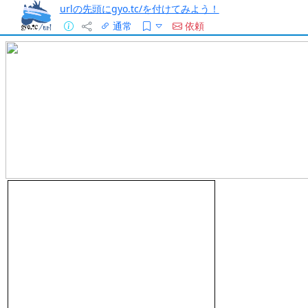
urlの先頭にgyo.tc/を付けてみよう！
通常
依頼