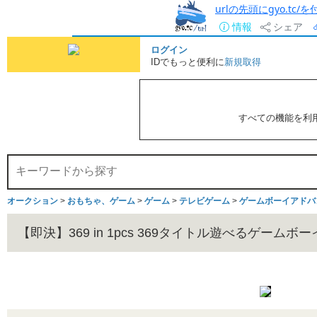
urlの先頭にgyo.tc
情報
シェア