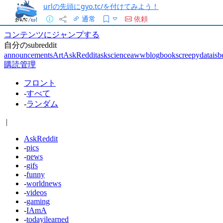
urlの先頭にgyo.tc/を付けてみよう！
通常
依頼