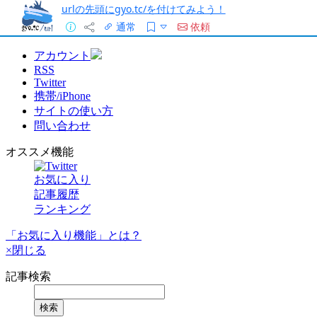
urlの先頭にgyo.tc/を付けてみよう！
通常
依頼