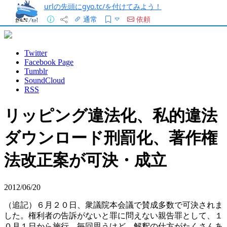
urlの先頭にgyo.tc/を付けてみよう！
通常
依頼