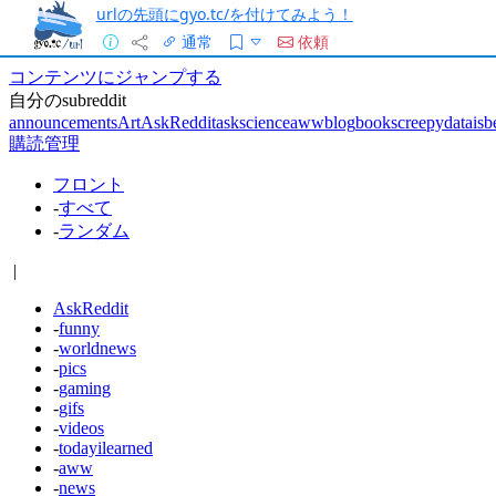
urlの先頭にgyo.tc/を付けてみよう！
通常
依頼